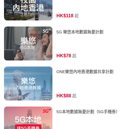
HK$118
起
5G 樂悠本地數據無憂計劃
HK$78
起
ONE樂悠內地香港數據共享計劃
HK$88
起
5G本地數據無憂計劃（5G手機券）