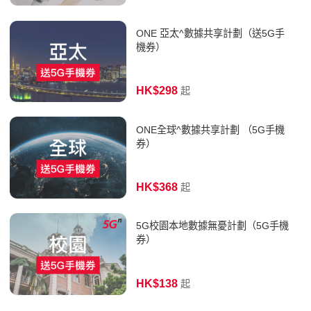
ONE 亞太^數據共享計劃（送5G手
機券）
HK$298
起
ONE全球^數據共享計劃 （5G手機
券）
HK$368
起
5G校園本地數據無憂計劃（5G手機
券）
HK$138
起