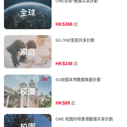
ONE全球^數據共享計劃
HK$368
起
5G ONE家庭共享計劃
HK$248
起
5G校園本地數據無憂計劃
HK$88
起
ONE 校園内地香港數據共享計劃