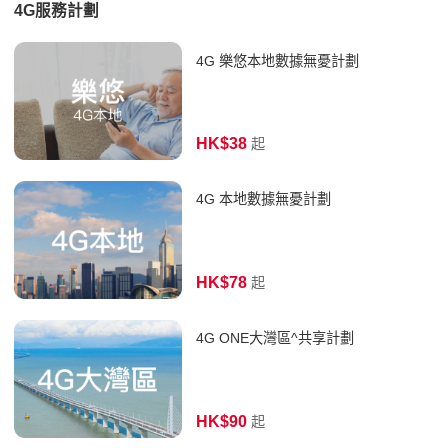
4G服務計劃
4G 樂悠本地數據無憂計劃
HK$38
起
4G 本地數據無憂計劃
HK$78
起
4G ONE大灣區^共享計劃
HK$90
起