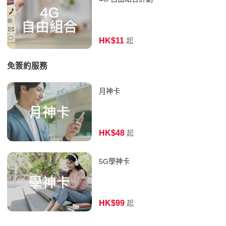
HK$11
起
免簽約服務
月神卡
HK$48
起
5G學神卡
HK$99
起