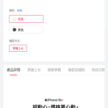
顏色 -
白色
白色
黑色
購買方式
買機上台
產品詳情
買機上台
規格參數
條款及細則
到店付款